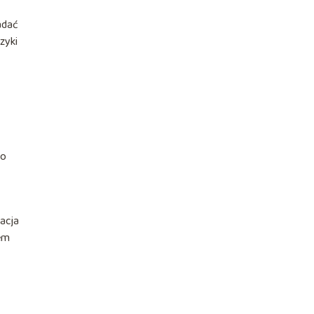
adać
zyki
 o
zacja
tem