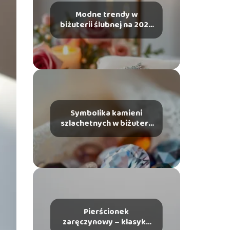
Modne trendy w
biżuterii ślubnej na 2025
rok
Symbolika kamieni
szlachetnych w biżuterii
ślubnej
Pierścionek
zaręczynowy – klasyka