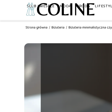
ŚLUB I WESELE
MODA
URODA
LIFESTY
Strona główna
/
Biżuteria
/
Biżuteria minimalistyczna cz