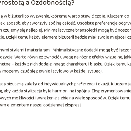
rostotą a Ozdobnością?
ą w biżuterii to wyzwanie, któremu warto stawić czoła. Kluczem do
taki sposób, aby tworzyły spójną całość. Osobiste preferencje odgr
 czujemy się najlepiej. Minimalistyczne bransoletki mogą być noszo
e. Dzięki temu każdy element biżuterii będzie miał swoje miejsce i cz
i stylami i materiałami. Minimalistyczne dodatki mogą być łączon
ycje. Warto również zwrócić uwagę na różne efekty wizualne, jaki
chetne – każdy z nich dodaje innego charakteru i blasku. Dzięki temu 
y możemy czuć się pewnie i stylowo w każdej sytuacji.
biżuterią zależy od indywidualnych preferencji i okazji. Kluczem j
, aby każda stylizacja była harmonijna i spójna. Eksperymentowanie
owych możliwości i wyrażenie siebie na wiele sposobów. Dzięki temu
żnym elementem naszej codziennej ekspresji.