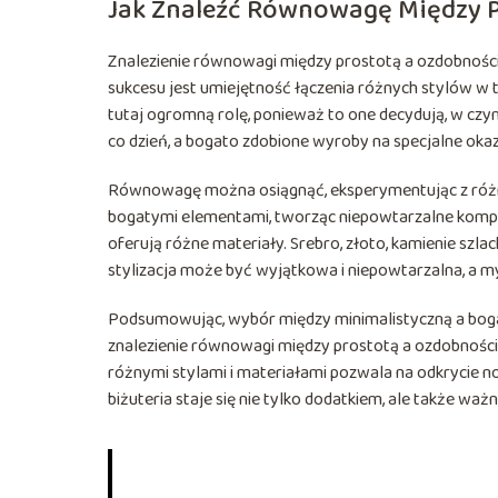
Jak Znaleźć Równowagę Między P
Znalezienie równowagi między prostotą a ozdobności
sukcesu jest umiejętność łączenia różnych stylów w 
tutaj ogromną rolę, ponieważ to one decydują, w czym
co dzień, a bogato zdobione wyroby na specjalne okazj
Równowagę można osiągnąć, eksperymentując z różnym
bogatymi elementami, tworząc niepowtarzalne kompoz
oferują różne materiały. Srebro, złoto, kamienie szla
stylizacja może być wyjątkowa i niepowtarzalna, a m
Podsumowując, wybór między minimalistyczną a bogatą 
znalezienie równowagi między prostotą a ozdobnością
różnymi stylami i materiałami pozwala na odkrycie n
biżuteria staje się nie tylko dodatkiem, ale także wa