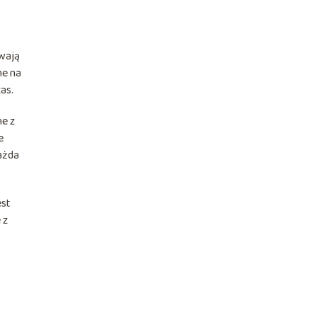
ywają
ne na
as.
e z
e
każda
est
 z