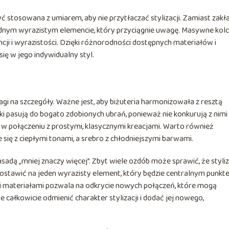
stosowana z umiarem, aby nie przytłaczać stylizacji. Zamiast zakł
 jednym wyrazistym elemencie, który przyciągnie uwagę. Masywne kolc
cji i wyrazistości. Dzięki różnorodności dostępnych materiałów i
ię w jego indywidualny styl.
gi na szczegóły. Ważne jest, aby biżuteria harmonizowała z resztą
datki pasują do bogato zdobionych ubrań, ponieważ nie konkurują z nimi
ę w połączeniu z prostymi, klasycznymi kreacjami. Warto również
ię z ciepłymi tonami, a srebro z chłodniejszymi barwami.
sadą „mniej znaczy więcej”. Zbyt wiele ozdób może sprawić, że styli
 postawić na jeden wyrazisty element, który będzie centralnym punk
i materiałami pozwala na odkrycie nowych połączeń, które mogą
 całkowicie odmienić charakter stylizacji i dodać jej nowego,