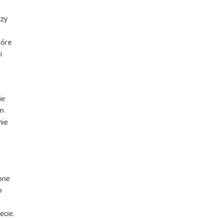
czy
tóre
i
ie
im
nie
bne
o
ecie.