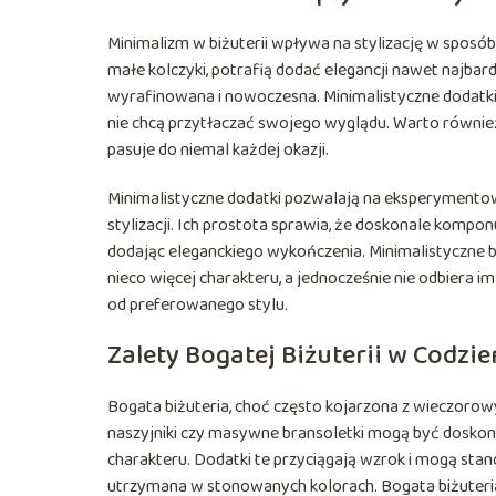
Minimalizm w biżuterii wpływa na stylizację w sposób s
małe kolczyki, potrafią dodać elegancji nawet najbard
wyrafinowana i nowoczesna. Minimalistyczne dodatki s
nie chcą przytłaczać swojego wyglądu. Warto również 
pasuje do niemal każdej okazji.
Minimalistyczne dodatki pozwalają na eksperymentow
stylizacji. Ich prostota sprawia, że doskonale kompon
dodając eleganckiego wykończenia. Minimalistyczne 
nieco więcej charakteru, a jednocześnie nie odbiera im
od preferowanego stylu.
Zalety Bogatej Biżuterii w Codzi
Bogata biżuteria, choć często kojarzona z wieczoro
naszyjniki czy masywne bransoletki mogą być doskona
charakteru. Dodatki te przyciągają wzrok i mogą stano
utrzymana w stonowanych kolorach. Bogata biżuteria t