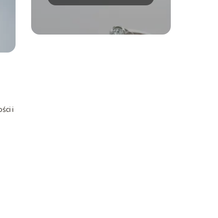
czy oryginalny design?
ści i