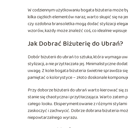
W codziennym użytkowaniu bogata biżuteria może być 
kilka ciężkich elementów naraz, warto skupić się na
czy ozdobna bransoletka mogą dodać stylizacji elegan
wzorów, każdy może znaleźć coś, co idealnie wpisuje s
Jak Dobrać Biżuterię do Ubrań?
Dobór biżuterii do ubrań to sztuka, która wymaga uwa
stylizacji, a nie przytłaczała jej. Minimalistyczne do
uwagę. Z kolei bogata biżuteria świetnie sprawdza si
pamiętać o kolorystyce – złoto doskonale komponuje s
Przy doborze biżuterii do ubrań warto kierować się za
stanie się chaotyczna i przytłaczająca. Warto zatem
całego looku. Eksperymentowanie z różnymi stylami 
zaskoczyć i zachwycić. Dobrze dobrana biżuteria może
niepowtarzalnego wyrazu.