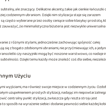
ubtelny, ale znaczący. Delikatne akcenty, takie jak cienkie łańcuszki 
ziej codziennym ubraniom. Dzięki nim stylizacja staje się zarazem
ą często wybierane przez osoby ceniące sobie klasykę i prostotę, k
zauważyć, że minimalistyczna biżuteria jest niezwykle uniwersalna 
anie z różnymi stylami, jednocześnie zachowując spójność całej
ują się z bogato zdobionymi ubraniami, nie przyćmiewając ich, a jedyn
bransoletki czy naszyjniki mogą być noszone warstwowo, co nadaje 
 subtelności. Dzięki temu każdy może znaleźć coś dla siebie, niezależ
ennym Użyciu
wymi wyjściami, ma również swoje miejsce w codziennym życiu. Ozdo
łym uzupełnieniem prostych stylizacji, nadając im niepowtarzalneg
wić centralny punkt stylizacji, zwłaszcza gdy reszta stroju jest
o sposób na wyrażenie siebie i dodanie pewności siebie każdej kobi