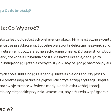
ą a Ozdobnością?
ata: Co Wybrać?
o zależy od osobistych preferencji i okazji. Minimalistyczne akcent
ji bez przytłaczania. Subtelne pierścionki, delikatne naszyjniki i pro
i ubraniami, pozwalając na zachowanie umiaru. Z drugiej strony, bog
etki, doskonale uzupełnia proste, klasyczne kreacje, nadając im
t umiejętność łączenia różnych stylów, aby osiągnąć harmonijny efe
ych sobie subtelność i elegancję. Niezależnie od tego, czy jest to
tki podkreślają naturalne piękno i nie przytłaczają stylizacji. Bogata
ż ma swoje miejsce w świecie mody. Doda blasku każdej kreacji,
ela czy eleganckie przyjęcia. Ważne jest, aby biżuteria współgrała z
ację?