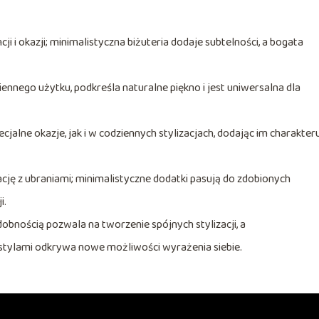
ji i okazji; minimalistyczna biżuteria dodaje subtelności, a bogata
iennego użytku, podkreśla naturalne piękno i jest uniwersalna dla
jalne okazje, jak i w codziennych stylizacjach, dodając im charakteru
ację z ubraniami; minimalistyczne dodatki pasują do zdobionych
i.
bnością pozwala na tworzenie spójnych stylizacji, a
stylami odkrywa nowe możliwości wyrażenia siebie.