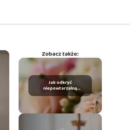
Zobacz także:
Jak odkryć
niepowtarzalną
biżuterię ślubną, nie
wydając majątku?