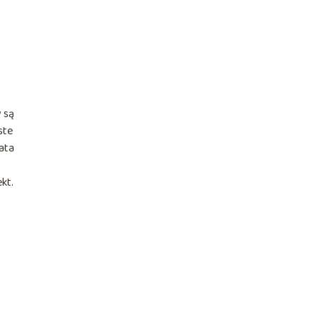
y są
ste
ata
kt.