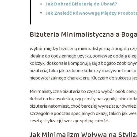
Jak Dobrać Biżuterię do Ubrań?
Jak Znaleźć Równowagę Między Prostot
Biżuteria Minimalistyczna a Bog
Wybór między biżuterią minimalistyczną a bogatą częst
idealne do codziennego użytku, ponieważ dodają eleganc
kolczyki doskonale komponują się z bogato zdobionym
biżuteria, taka jak ozdobne kolie czy masywne bransol
niepowtarzalnego charakteru. Kluczem do sukcesu jes
Minimalistyczna biżuteria to często wybór osób ceniąc
delikatna bransoletka, czy prosty naszyjnik, takie doda
biżuteria natomiast, choć bardziej wyrazista, równie
szczególnie podczas specjalnych okazji, takich jak wes
resztą stylizacji, tworząc spójną całość.
Jak Minimalizm Wpływa na Styliz