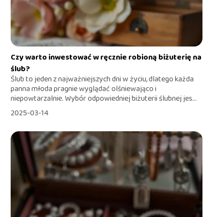
Czy warto inwestować w ręcznie robioną biżuterię na
ślub?
Ślub to jeden z najważniejszych dni w życiu, dlatego każda
panna młoda pragnie wyglądać olśniewająco i
niepowtarzalnie. Wybór odpowiedniej biżuterii ślubnej jes...
2025-03-14