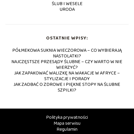
ŚLUB I WESELE
URODA
OSTATNIE WPISY:
PÓŁMEKOWA SUKNIA WIECZOROWA – CO WYBIERAJĄ
NASTOLATKI?
NAJCZĘSTSZE PRZESĄDY ŚLUBNE – CZY WARTO W NIE
WIERZYĆ?
JAK ZAPAKOWAĆ WALIZKĘ NA WAKACJE W AFRYCE –
STYLIZACJE I PORADY
JAK ZADBAĆ O ZDROWE I PIĘKNE STOPY NA ŚLUBNE
SZPILKI?
Polityka prywatności
Mapa serwisu
Regulamin