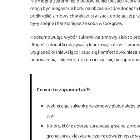
Nie można zapomnieć o odpowiednich butach, które 
mogą być eleganckie botki na obcasie, które dodadzą kl
podkreślić zimowy charakter stylizacji, dodając jej 
były spójne i harmonijnie ze sobą współgrały.
Podsumowując, wybór sukienki na zimowy ślub to proc
długość i dodatki odgrywają kluczową rolę w stworzen
wyglądać olśniewająco i czuć się komfortowo, nieza
odpowiednią sukienkę, można cieszyć się niezapomnia
Co warto zapamietać?:
Wybierając sukienkę na zimowy ślub, należy 
styl.
Kolory, które dobrze sprawdzają się na zimow
granat oraz klasyczna czerń; odważniejsze wy