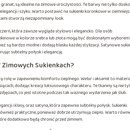
y granat, są idealne na zimowe uroczystości. Te barwy nie tylko dosk
elegancji i szyku. Warto postawić na sukienki koronkowe w ciemniej
tkami stworzą niezapomniany look.
 czerń, która zawsze wygląda stylowo i elegancko. Dla osób
cekinowe w kolorze srebra lub złota mogą być doskonałym wyborem.
ież są bardzo modne i dodają blasku każdej stylizacji. Satynowe suki
rując subtelny połysk i elegancję.
 W Zimowych Sukienkach?
 rolę w zapewnieniu komfortu cieplnego. Welur i aksamit to materia
iącach, dodając kreacji luksusowego charakteru. Te tkaniny są nie ty
 zdjęciach, co jest istotne podczas tak ważnego wydarzenia jak ślub.
ancji i klasy, oraz satyna, która zapewnia subtelny połysk. Sukienki
również praktyczne, ponieważ dobrze utrzymują ciepło. Warto równi
które dodatkowo będą chronić przed zimnem.