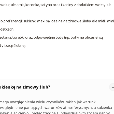
welur, aksamit, koronka, satyna oraz tkaniny z dodatkiem wełny lub
referencji; sukienki maxi są idealne na zimowe śluby, ale midi i mini
odatkach.
iżuteria, torebki oraz odpowiednie buty (np. botki na obcasie) są
lizacji ślubnej.
sukienkę na zimowy ślub?
aga uwzględnienia wielu czynników, takich jak warunki
t uwzględnienie panujących warunków atmosferycznych, a sukienka
 zapewniając ciepło i będąc zgodna z indywidualnym stylem panny