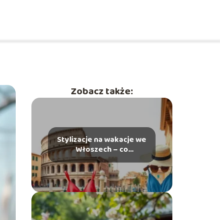
Zobacz także:
Stylizacje na wakacje we
Włoszech – co
spakować, by wyglądać
stylowo?