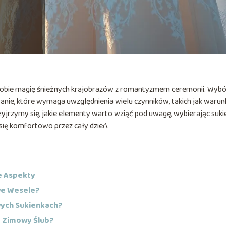
w sobie magię śnieżnych krajobrazów z romantyzmem ceremonii. Wyb
anie, które wymaga uwzględnienia wielu czynników, takich jak warun
zyjrzymy się, jakie elementy warto wziąć pod uwagę, wybierając suki
się komfortowo przez cały dzień.
e Aspekty
we Wesele?
wych Sukienkach?
a Zimowy Ślub?