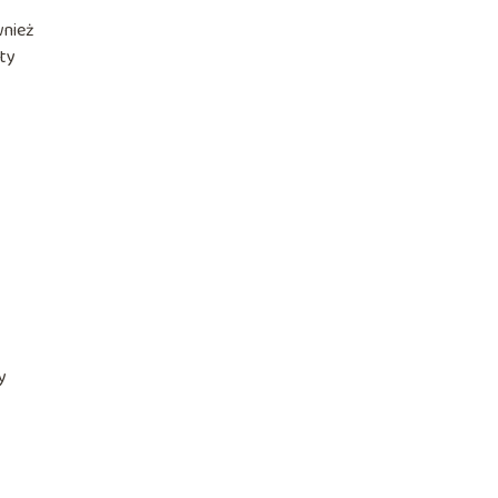
wnież
nty
y