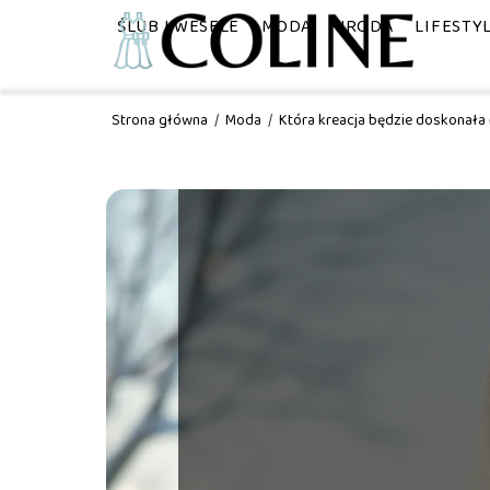
ŚLUB I WESELE
MODA
URODA
LIFESTY
Strona główna
/
Moda
/
Która kreacja będzie doskonała