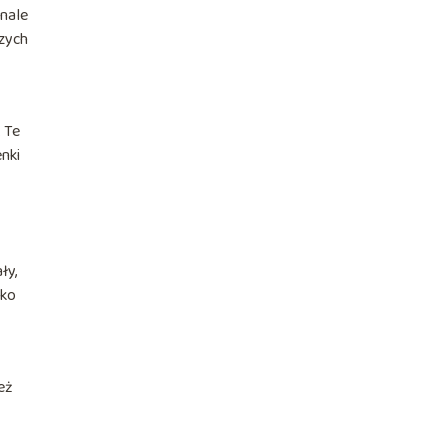
onale
szych
 Te
enki
ły,
lko
eż