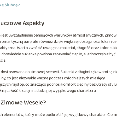
kę Ślubną?
Kluczowe Aspekty
e jest uwzględnienie panujących warunków atmosferycznych. Zimow
romantyczną aurę, ale również dzięki większej dostępności lokali i us
praktyczna. Warto zwrócić uwagę na materiał, długość oraz kolor sukie
dpowiednia sukienka powinna zapewniać ciepło, a jednocześnie być
cia.
 dostosowana do zimowej scenerii. Sukienki z długimi rękawami są ni
plny, co jest niezwykle ważne podczas chłodniejszych miesięcy.
szych rajstop, co znacząco podnosi komfort cieplny bez utraty stylu
ią całość kreacji i nadadzą jej wyjątkowego charakteru.
a Zimowe Wesele?
ch elementów, który może podkreślić jej wyjątkowy charakter. Ciem