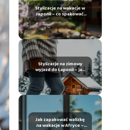
Stylizacje na wakacje w
Japonii – co spakować,
by wyglądać stylowo?
Stylizacje na zimowy
wyjazd do Laponii – jak
się ubrać, by czuć się
komfortowo?
Jak zapakować walizkę
na wakacje w Afryce –