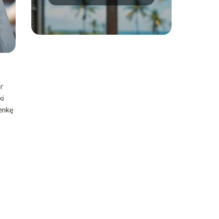
stylizacje i porady
ór
ki
enkę