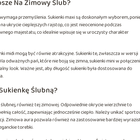
epsze Na Zimowy Ślub?
ra wymaga przemyślenia. Sukienki maxi są doskonałym wyborem, pon
na ukrycie cieplejszych rajstop, co jest nieocenione podczas
wnego majestatu, co idealnie wpisuje się w uroczysty charakter
nki midi mogą być równie atrakcyjne. Sukienki te, zwłaszcza w wersji
la odważnych pań, które nie boją się zimna, sukienki mini w połączeni
ny look. Ważne jest, aby długość sukienki była dostosowana do
a.
 Sukienkę Ślubną?
ślubnej, również tej zimowej. Odpowiednie okrycie wierzchnie to
ełnią całość, zapewniając jednocześnie ciepło. Należy unikać sport
acji. Zimowa aura pozwala również na zastosowanie bardziej wyrazis
eganckie torebki.